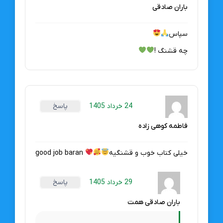
باران صادقی
سپاس
چه قشنگ !
24 خرداد 1405
پاسخ
فاطمه کوهی زاده
خیلی کتاب خوب و قشنگیه
good job baran
29 خرداد 1405
پاسخ
باران صادقی همت