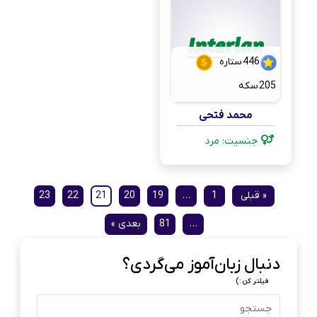
446
ستاره
205
سکه
محمد فتحی
جنسیت: مرد
« قبلی
1
…
19
20
21
22
23
…
81
بعدی »
دنبال زبان‌آموز می‌گردی؟
فیلتر کن :)