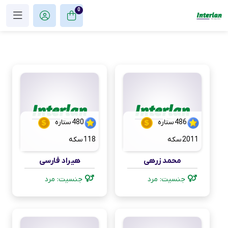
0
486
ستاره
480
ستاره
2011
سکه
118
سکه
محمد زرهی
هیراد فارسی
جنسیت: مرد
جنسیت: مرد