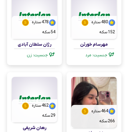
480
ستاره
478
ستاره
152
سکه
54
سکه
مهرسام خورتن
رژان سلطان آبادی
جنسیت: مرد
جنسیت: زن
462
ستاره
464
ستاره
29
سکه
266
سکه
رهان شریفی