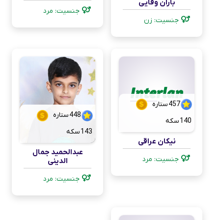
باران وفایی
جنسیت: مرد
جنسیت: زن
457
ستاره
448
ستاره
140
سکه
143
سکه
نیکان عراقی
عبدالحمید جمال
جنسیت: مرد
الدینی
جنسیت: مرد