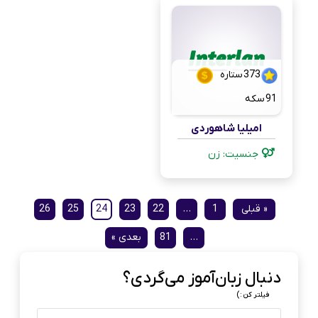
373
ستاره
91
سکه
امیلیا شاهوردی
جنسیت: زن
« قبلی
1
…
22
23
24
25
26
…
81
بعدی »
دنبال زبان‌آموز می‌گردی؟
فیلتر کن :)