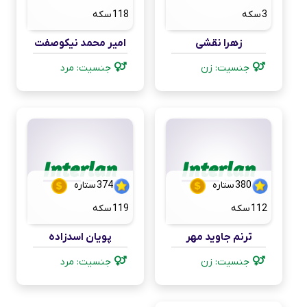
3
سکه
118
سکه
زهرا نقشی
امیر محمد نیکوصفت
جنسیت: زن
جنسیت: مرد
380
ستاره
374
ستاره
112
سکه
119
سکه
ترنم جاوید مهر
پویان اسدزاده
جنسیت: زن
جنسیت: مرد