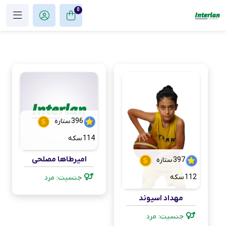
0
396
ستاره
114
سکه
امیرطاها مصلحی
397
ستاره
112
سکه
جنسیت: مرد
مهداد اسیوند
جنسیت: مرد