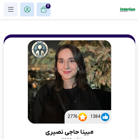
0
2776
1384
مبینا حاجی نصیری