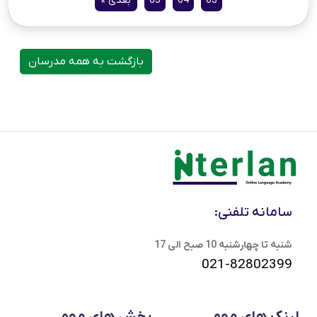
63
64
65
بعدی »
بازگشت به همه مدرسان
سامانه تلفنی:
شنبه تا چهارشنبه 10 صبح الی 17
021-82802399