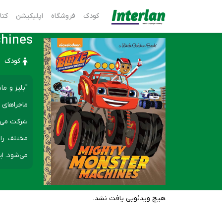
کودک
فروشگاه
اپلیکیشن
کتا
chines
کودک
"بلیز و م
ماجراهای ه
مختلف را 
می‌شود. ا
هیچ ویدئویی یافت نشد.