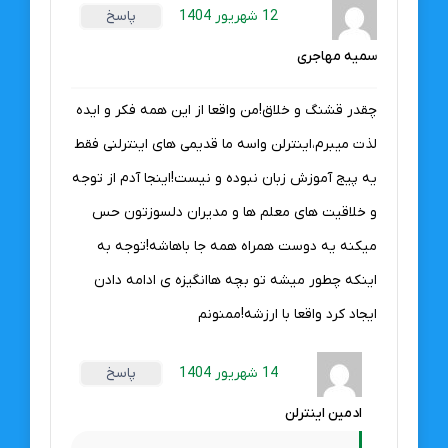
12 شهریور 1404
پاسخ
سمیه مهاجری
چقدر قشنگ و خلاق!من واقعا از این همه فکر و ایده
لذت میبرم،اینترلن واسه ما قدیمی های اینترلنی فقط
یه پیج آموزش زبان نبوده و نیست!اینجا آدم از توجه
و خلاقیت های معلم ها و مدیران دلسوزتون حس
میکنه یه دوست همراه همه جا باهاشه!توجه به
اینکه چطور میشه تو بچه هاانگیزه ی ادامه دادن
ایجاد کرد واقعا با ارزشه!ممنونم
14 شهریور 1404
پاسخ
ادمین اینترلن