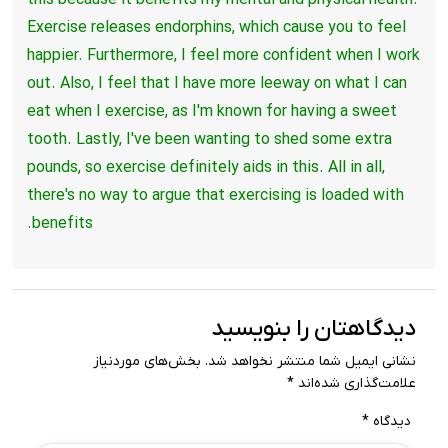
this because it benefits my mental and physical health.
Exercise releases endorphins, which cause you to feel
happier.
Furthermore, I feel more confident when I work
out.
Also, I feel that I have more leeway on what I can
eat when I exercise, as I'm known
for having a sweet
tooth.
Lastly, I've been wanting to shed some extra
pounds, so exercise definitely aids in this.
All in all,
there's no way to argue that exercising is loaded with
benefits.
دیدگاهتان را بنویسید
نشانی ایمیل شما منتشر نخواهد شد.
بخش‌های موردنیاز
علامت‌گذاری شده‌اند
*
دیدگاه
*