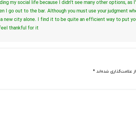
lding my social life because I didn't see many other options, as I
en I go out to the bar.
Although you must use your judgment whe
o a new city alone.
I find it to be quite an efficient way to put 
eel thankful for it.
 علامت‌گذاری شده‌اند
*