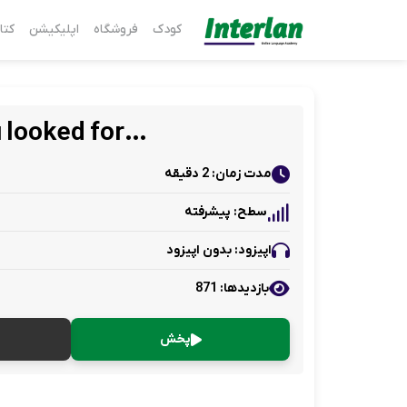
کودک
فروشگاه
اپلیکیشن
کتا
…Describe a time you looked for
مدت زمان: 2 دقیقه
سطح: پیشرفته
اپیزود: بدون اپیزود
بازدید‌ها: 871
پخش