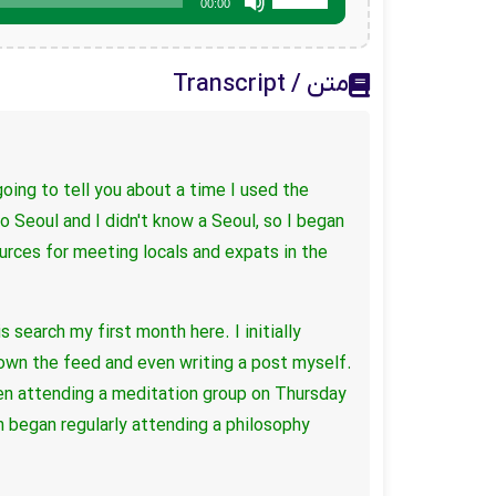
00:00
افزایش
یا
کاهش
متن / Transcript
صدا
از
کلیدهای
بالا
و
going to tell you about a time I used the
پایین
o Seoul and I didn't know a Seoul, so I began
استفاده
urces for meeting locals and expats in the
کنید.
his search my first month here.
I initially
down the feed and even writing a post myself.
een attending a meditation group on Thursday
 began regularly attending a philosophy