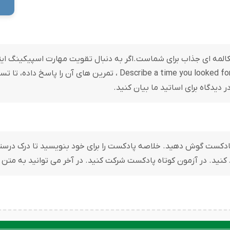
...Describe a time you looked for با مکالمه ای جذاب برای شماست.اگر به دنبال تقویت م
برای شما باشد. پس از گوش دادن به پادکست ...e a time you looked for
 دیدگاه برای اساتید ما بیان کنید.
بدون استفاده از متن پادکست / Script به پادکست گوش دهید. خلاصه پادکست را برای خود بنو
د کنید. در آزمون کوتاه پادکست شرکت کنید. در آخر می توانید به متن
پخش‌کننده