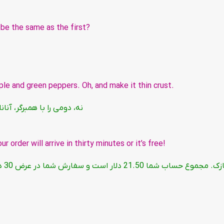
?A: Great! Would you like your second pizza to be the same as the first
.B: No, make the second one with ham, pineapple and green peppers. Oh, and make it thin crust
نه، دومی را با همبرگر، آنان
!A: Okay, thin crust. Your total is $21.50 and your order will arrive in thirty minutes or it’s free
2 دلار است و سفارش شما در عرض 30 دقیقه میرسه و در غیر این صورت رایگان هستش.