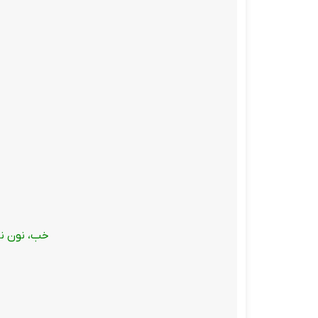
خب، نون نازک. مجموع حساب شما 1.50