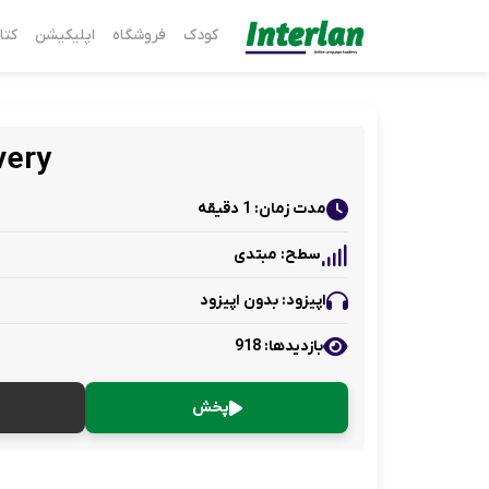
کودک
فروشگاه
اپلیکیشن
کتا
very
مدت زمان: 1 دقیقه
سطح: مبتدی
اپیزود: بدون اپیزود
بازدید‌ها: 918
پخش