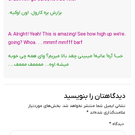
بزارش بره کارول. اون اوکیه.
.A: Alright! Yeah! This is amazing! See how high up we’re
going? Whoa. . . mmmf mmfff barf
خب! آره! عالیه! میبینی چقد بالا میریم؟ وای همه چی خوبه
میشه.اوه... ممممف مممف....
دیدگاهتان را بنویسید
نشانی ایمیل شما منتشر نخواهد شد.
بخش‌های موردنیاز
علامت‌گذاری شده‌اند
*
دیدگاه
*