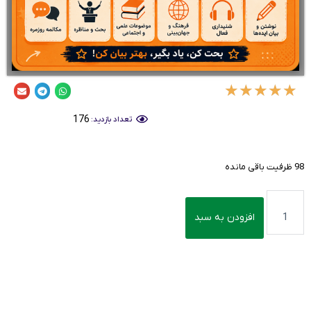
★
★
★
★
★
176
تعداد بازدید:
98 ظرفیت باقی مانده
افزودن به سبد