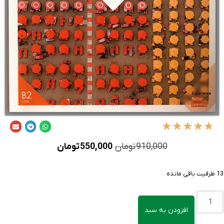
★
★
★
★
★
910,000
تومان
550,000
تومان
13 ظرفیت باقی مانده
افزودن به سبد