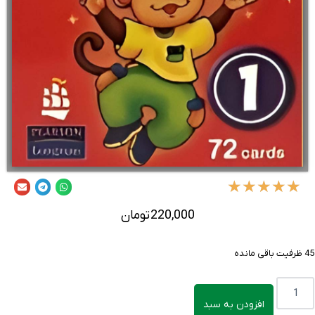
★
★
★
★
★
220,000
تومان
45 ظرفیت باقی مانده
افزودن به سبد