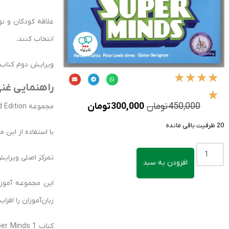
علاقه کودکان و ن
انتخاب کنند.
ویرایش دوم کتاب Super Minds 1 یک منبع آموزشی اصولی و کاربردی در مسیر یادگیری زبان انگلیسی محسوب می‌
★
★
★
★
راهنمایی غنی برای آ
★
450,000
تومان
300,000
تومان
مجموعه Super Minds Second Edition‏، نسخه به‌روز شده از انتشارات کمبریج است که آخرین تحقیقات آموزشی را ارائه می‌دهد.
20 ظرفیت باقی مانده
با استفاده از این 
تمرکز اصلی ویرایش
افزودن به سبد
زبان‌آموزان را افزا