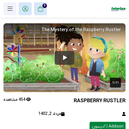
0
454 مشاهده
RASPBERRY RUSTLER
مرداد 2, 1402
Addison | آدیسون