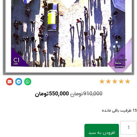
★
★
★
★
★
910,000
تومان
550,000
تومان
15 ظرفیت باقی مانده
افزودن به سبد