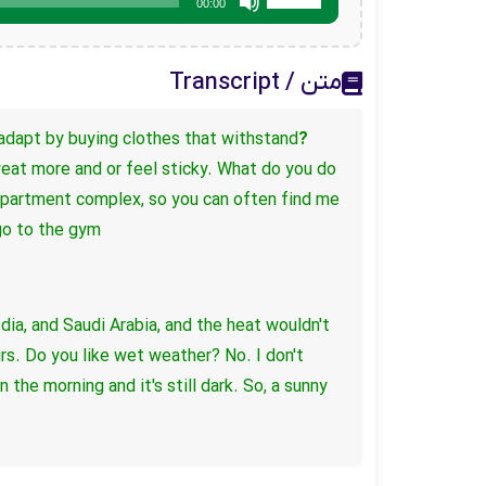
00:00
افزایش
یا
کاهش
متن / Transcript
صدا
از
کلیدهای
 adapt by buying clothes that withstand
?Do you like hot weather
بالا
eat more and or feel sticky.
What do you do
و
 apartment complex,
so you can often find me
پایین
go to the gym.
استفاده
کنید.
dia, and Saudi Arabia,
and the heat wouldn't
urs.
Do you like wet weather?
No. I don't
 the morning and it's still dark.
So, a sunny