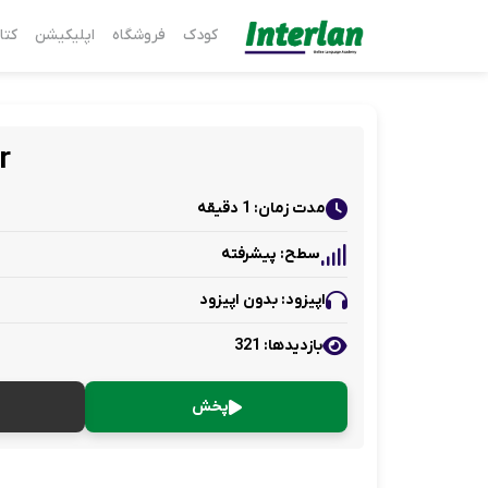
کودک
فروشگاه
اپلیکیشن
کتا
r
مدت زمان: 1 دقیقه
سطح: پیشرفته
اپیزود: بدون اپیزود
بازدید‌ها: 321
پخش