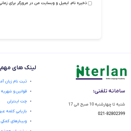
ذخیره نام، ایمیل و وبسایت من در مرورگر برای زمانی
لینک های مهم
ثبت نام زبان آمو
سامانه تلفنی:
قوانین و شهریه
چت اینترلن
شنبه تا چهارشنبه 10 صبح الی 17
بازیابی کلمه عبو
021-82802399
وبینارهای کمکی