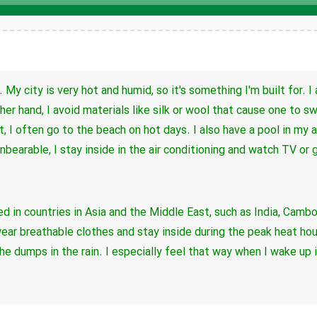
صوت
t.
My city is very hot and humid, so it's something I'm built for.
I
her hand, I avoid materials like silk or wool
that cause one to sw
t,
I often go to the beach on hot days.
I also have a pool in my
unbearable,
I stay inside in the air conditioning and watch TV or 
ed in countries in Asia and the Middle East,
such as India, Cambo
wear breathable clothes
and stay inside during the peak heat ho
the dumps in the rain.
I especially feel that way when I wake up in