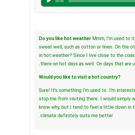
00:00
Mmm, I'm used to i
sweat well,
such as cotton or linen.
On the ot
in hot weather?
Since I live close to the coas
there on hot days as well.
On days that are 
?Would you like to visit a hot country
Sure! It's something I'm used to.
I'm interest
stop me from visiting there.
I would simply 
know why,
but I tend to feel a little down in 
climate definitely suits me better.